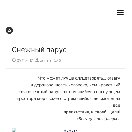
Skip
DN RUSSIA
to
open
content
menu
Российская ассоциация буеров класса DN
Снежный парус
Posted
Author
09.11.2012
admin
0
on
Что может лучше олицетворять… отвагу
и дерзновенность человека, чем крохотный
белоснежный парус, затерявшийся в волнующем
просторе моря, смело стремящийся, не смотря на
все
препятствия, к своей…цели!
«Бегущая по волнам».