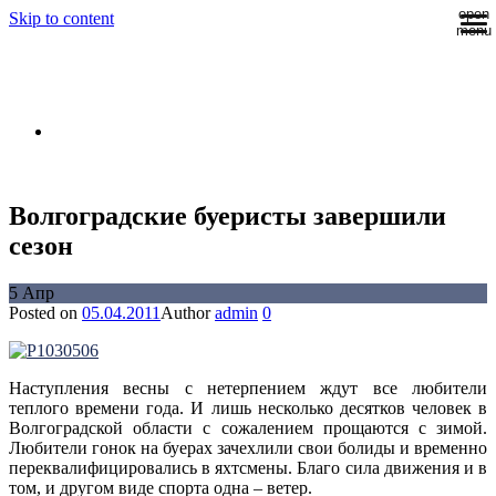
open
Skip to content
menu
DN RUSSIA
Российская ассоциация буеров класса DN
Волгоградские буеристы завершили
сезон
5
Апр
Posted on
05.04.2011
Author
admin
0
Наступления весны с нетерпением ждут все любители
теплого времени года. И лишь несколько десятков человек в
Волгоградской области с сожалением прощаются с зимой.
Любители гонок на буерах зачехлили свои болиды и временно
переквалифицировались в яхтсмены. Благо сила движения и в
том, и другом виде спорта одна – ветер.