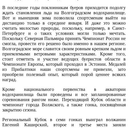
В последние годы поклонникам буеров приходится подолгу
ждать становления льда на Волгоградском водохранилище.
Вот и нынешняя зима позволила спортсменам выйти на
дистанцию только в середине января. И даже это можно
считать милостью природы, поскольку, например, в Санкт-
Петербурге и о таких условиях могли только мечтать.
Поскольку Северная Пальмира принять Чемпионат России не
смогла, провести его решено было именно в нашем регионе.
Волгоградское море славится своим ровным крепким льдом и
приемлемыми ветровыми характеристиками. Кроме того,
стоит отметить и участие ведущих буеристов области в
Чемпионате Европы, который проходил в Эстонии. Медалей
из Прибалтики наши спортсмены не привезли, зато
приобрели полезный опыт, который порой ценнее всяких
наград.
Кроме национального первенства в акватории
водохранилища были проведены и все запланированные
соревнования рангом ниже. Переходящий Кубок области и
чемпионат города Волжского, а также гонка, посвящённая
закрытию сезона.
Региональный Кубок в семи гонках выиграл волжанин
Евгений Каширский, второе и третье места заняли