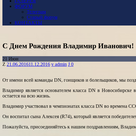
ГАЛЕРЕЯ
ФОРУМ
Телеграм
Старый форум
КОНТАКТЫ
С Днем Рождения Владимир Иванович!
21
Июн
Posted
Author
21.06.2016
11.12.2016
admin
0
on
От имени всей команды DN, гонщиков и болельщиков, мы позд
Владимир является основателем класса DN в Новосибирске в
остается на всю жизнь.
Владимир участвовал в чемпионатах класса DN во времена ССС
Он воспитал сына Алексея (R74), который является победител
Пожалуйста, присоединяйтесь к нашим поздравлениям, Влади