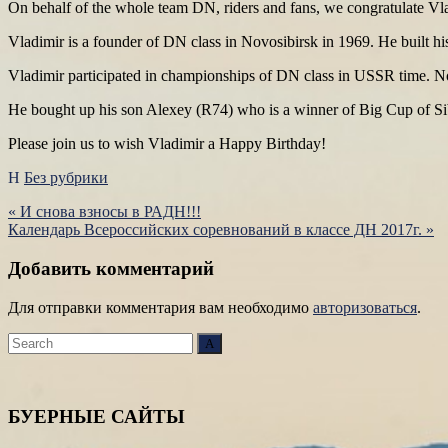
On behalf of the whole team DN, riders and fans, we congratulate V
Vladimir is a founder of DN class in Novosibirsk in 1969. He built his 
Vladimir participated in championships of DN class in USSR time. N
He bought up his son Alexey (R74) who is a winner of Big Cup of Sibe
Please join us to wish Vladimir a Happy Birthday!
Без рубрики
Навигация
«
И снова взносы в РАДН!!!
Календарь Всероссийских соревнований в классе ДН 2017г.
»
по
записям
Добавить комментарий
Для отправки комментария вам необходимо
авторизоваться
.
Search
Search
for:
БУЕРНЫЕ САЙТЫ