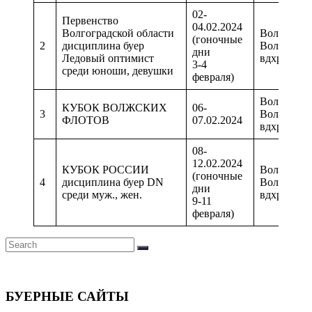
02-
Первенство
04.02.2024
Волгоградской области
Волжский
(гоночные
2
дисциплина буер
Волгоград
дни
Ледовый оптимист
вдхр.
3-4
среди юноши, девушки
февраля)
Волжский
КУБОК ВОЛЖСКИХ
06-
3
Волгоград
ФЛОТОВ
07.02.2024
вдхр.
08-
12.02.2024
КУБОК РОССИИ
Волжский
(гоночные
4
дисциплина буер DN
Волгоград
дни
среди муж., жен.
вдхр.
9-11
февраля)
Search
Search
for:
БУЕРНЫЕ САЙТЫ