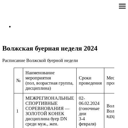
Skip
DN RUSSIA
ope
to
me
Российская ассоциация буеров класса DN
content
Волжская буерная неделя 2024
Расписание Волжской буерной недели
Наименование
мероприятия
Сроки
Место
№
(пол, возрастная группа,
проведения
проведени
дисциплина)
МЕЖРЕГИОНАЛЬНЫЕ
02-
СПОРТИВНЫЕ
06.02.2024
Волжский
СОРЕВНОВАНИЯ —
(гоночные
1
Волгоград
ЗОЛОТОЙ КОНЕК
дни
вдхр.
дисциплина буер DN
3-4
среди муж., жен.
февраля)