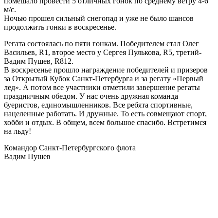
помешало провести 5 отличных гонок по среднему ветру 4-6
м/с.
Ночью прошел сильный снегопад и уже не было шансов
продолжить гонки в воскресенье.
Регата состоялась по пяти гонкам. Победителем стал Олег
Васильев, R1, второе место у Сергея Пулькова, R5, третий-
Вадим Пушев, R812.
В воскресенье прошло награждение победителей и призеров
за Открытый Кубок Санкт-Петербурга и за регату «Первый
лед». А потом все участники отметили завершение регаты
праздничным обедом. У нас очень дружная команда
буеристов, единомышленников. Все ребята спортивные,
нацеленные работать. И дружные. То есть совмещают спорт,
хобби и отдых. В общем, всем большое спасибо. Встретимся
на льду!
Командор Санкт-Петербургского флота
Вадим Пушев