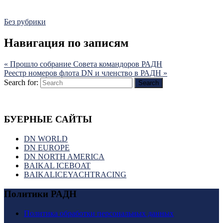
Без рубрики
Навигация по записям
«
Прошло собрание Совета командоров РАДН
Реестр номеров флота DN и членство в РАДН
»
Search for:
Search
БУЕРНЫЕ САЙТЫ
DN WORLD
DN EUROPE
DN NORTH AMERICA
BAIKAL ICEBOAT
BAIKALICEYACHTRACING
Политики РАДН
Политика обработки персональных данных