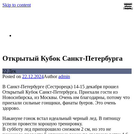
open
Skip to content
menu
DN RUSSIA
Российская ассоциация буеров класса DN
Открытый Кубок Санкт-Петербурга
22
Дек
Posted on
22.12.2024
Author
admin
В Санкт-Петербурге (Сестрорецк) 14-15 декабря прошел
Открытый Кубок Санкт-Петербурга. Приехали гости из
Новосибирска, из Москвы. Очень им благодарны, потому что
приехали сильные гонщики, фанаты буеров. Это очень
здорово.
Накануне гонок встал идеальный черный лед. В пятницу
успели провести хорошую тренировку.
В субботу лед припорошило снежком 2 см, но это не